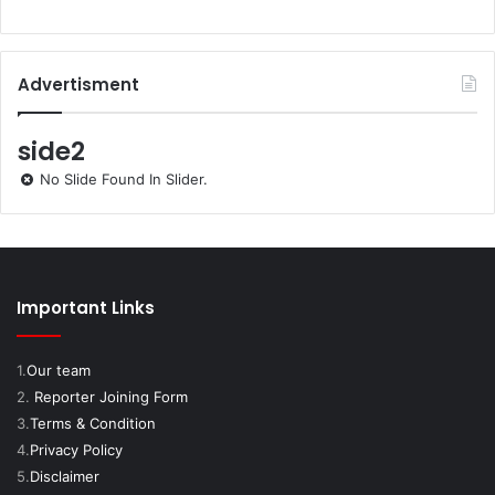
Advertisment
side2
No Slide Found In Slider.
Important Links
1.
Our team
2.
Reporter Joining Form
3.
Terms & Condition
4.
Privacy Policy
5.
Disclaimer