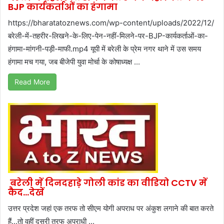
BJP कार्यकर्ताओं का हंगामा
https://bharatatoznews.com/wp-content/uploads/2022/12/
बरेली-में-तहरीर-लिखने-के-लिए-पेन-नहीं-मिलने-पर-BJP-कार्यकर्ताओं-का-
हंगामा-मांगनी-पड़ी-माफी.mp4 यूपी में बरेली के प्रेम नगर थाने में उस समय
हंगामा मच गया, जब बीजेपी युवा मोर्चा के कोषाध्यक्ष ...
Read More
बरेली में दिनदहाड़े गोली कांड का वीडियो CCTV में
कैद…देखें
उत्तर प्रदेश जहां एक तरफ तो सीएम योगी अपराध पर अंकुश लगाने की बात करते
हैं…तो वहीं दूसरी तरफ अपराधी ...