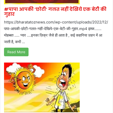
#पापा आपकी ‘छोटी’ गलत नहीं देखिये एक बेटी की
गुहार
https://bharatatoznews.com/wp-content/uploads/2022/12/
पापा-आपकी-छोटी-गलत-नहीं-देखिये-एक-बेटी-की-गुहार.mp4 इश्क…….
मोहब्बत ….. प्यार ….इनका ज़िक्र जैसे ही आता है , कई कहानिया ज़हन में आ
जाती है, कभी ...
Read More