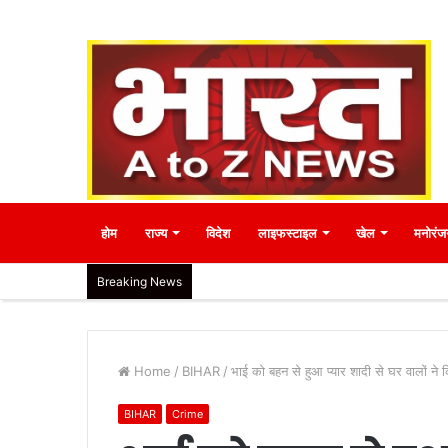
होम
राज्य
विदेश
लाइफस्टाइल
खेल
मनोरंज
Breaking News
Home
/
BIHAR
/
भाई को बहन से हुआ प्यार शादी से घर वालों ने 
BIHAR
Crime