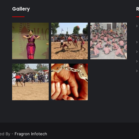
Gallery
R
ned By -
Fragron Infotech