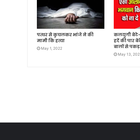
पत्थर से कुचलकर भांजे ने की
कलयुगी बेटे-ब
मामी कि हत्या
हदें की पार बे
बालों से पकड़
May 1, 2022
May 13, 202