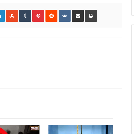
gle+
LinkedIn
StumbleUpon
Tumblr
Pinterest
Reddit
VKontakte
Share via Email
Print