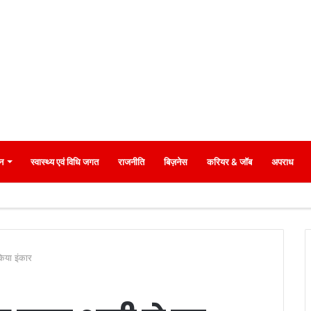
न
स्वास्थ्य एवं विधि जगत
राजनीति
बिज़नेस
करियर & जॉब
अपराध
किया इंकार