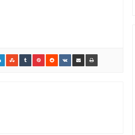
gle+
LinkedIn
StumbleUpon
Tumblr
Pinterest
Reddit
VKontakte
Share via Email
Print