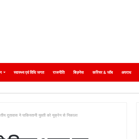
न
स्वास्थ्य एवं विधि जगत
राजनीति
बिज़नेस
करियर & जॉब
अपराध
ीय दूतावास ने पाकिस्तानी युवती को यूक्रेन से निकाला