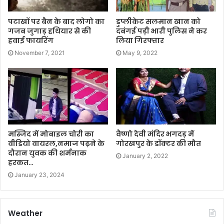
पटाखों पर बैन के बाद लोगो का
डुप्लीकेट सलमान खान को
गजब जुगाड़ हथियार से की
दबंगई पड़ी भारी पुलिस ने कर
हवाई फायरिंग
लिया गिरफ्तार
November 7, 2021
May 9, 2022
मस्जिद में मोबाइल चोरी का
वैष्णो देवी मंदिर भगदड़ में
वीडियो वायरल,नमाज पढ़ने के
गोरखपुर के डॉक्टर की मौत
दौरान युवक की शर्मनाक
January 2, 2022
हरकत…
January 23, 2024
Weather