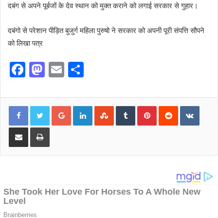
दबंग से अपने पूर्बजों के देव स्थान को मुक्त कराने को लगाई सरकार से गुहार।
दबंगो से परेशान पीड़ित बुजुर्ग महिला पुरुषो ने सरकार को अपनी पूरी संपत्ति सौपने
को लिखा पत्र
F
M
E
S
a
a
m
h
c
st
ai
ar
Google+
LinkedIn
StumbleUpon
Tumblr
Pinterest
Reddit
VKont
e
o
l
e
b
d
Share via Email
Print
o
o
o
n
k