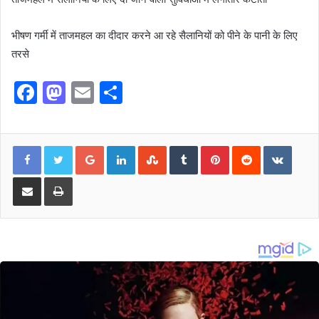
भीषण गर्मी में ताजमहल का दीदार करने आ रहे सैलानियों को पीने के पानी के लिए
तरसे
F
M
E
S
a
a
m
h
c
st
ai
ar
Google+
LinkedIn
StumbleUpon
Tumblr
Pinterest
Reddit
VKont
e
o
l
e
b
d
Share via Email
Print
o
o
o
n
k