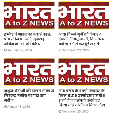
इंग्लैंड ने भारत पर बनाई बढ़त,
आधा किलो मुर्गे को लेकर 4
पोप क्रीज पर जमे, बुमराह-
दोस्तों में चाकूबाजी, किसके घर
अश्विन को दो-दो विकेट
बनेगा इसे लेकर हुई लड़ाई
January 27, 2024
December 29, 2022
मथुरा: बेहोशी की हालत में बेड से
गोह प्रखंड के दधपी पंचायत के
गिरकर जमीन पर पड़ा रहा
पैक्स अध्यक्ष उम्मीदवार सतीश
मरीज
शर्मा ने जनसंपर्क करते हुए
किया कई गांवों का किया दौरा
August 13, 2019
November 25, 2024